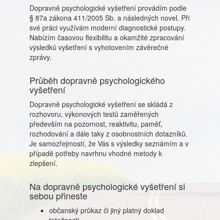
Dopravně psychologické vyšetření provádím podle
§ 87a zákona 411/2005 Sb. a následných novel. Při
své práci využívám moderní diagnostické postupy.
Nabízím časovou flexibilitu a okamžité zpracování
výsledků vyšetření s vyhotovením závěrečné
zprávy.
Průběh dopravně psychologického
vyšetření
Dopravně psychologické vyšetření se skládá z
rozhovoru, výkonových testů zaměřených
především na pozornost, reaktivitu, paměť,
rozhodování a dále taky z osobnostních dotazníků.
Je samozřejmostí, že Vás s výsledky seznámím a v
případě potřeby navrhnu vhodné metody k
zlepšení.
Na dopravně psychologické vyšetření si
sebou přineste
občanský průkaz či jiný platný doklad