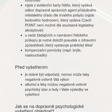
totožnosti
výpis z evidenční karty řidiče, který vydává
odbor dopravně správních agent příslušného
městského úřadu dle trvalého pobytu (výpis
bodového hodnocení, který vydáva Czech
POINT není možné dle současné legislativy
akceptovat)
u osob žádajících o navrácení řidického
průkazu je nutné doložit posudek o zdravotní
způsobilosti, který vystavuje praktický lékař
kompenzační pomůcky (např. brýle,
naslouchadlo)
Před vyšetřením
je dobré být odpočatý, nemoc může taky
negativně ovlivnit Váš výkon
alkohol a léky můžou negativně ovlivnit
psychický stav a tedy i Vaše výsledky ve
vyšetření
Jak se na dopravně psychologické
vyšetření objednat?